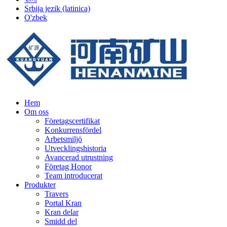
Srbija jezik (latinica)
O'zbek
Hem
Om oss
Företagscertifikat
Konkurrensfördel
Arbetsmiljö
Utvecklingshistoria
Avancerad utrustning
Företag Honor
Team introducerat
Produkter
Travers
Portal Kran
Kran delar
Smidd del