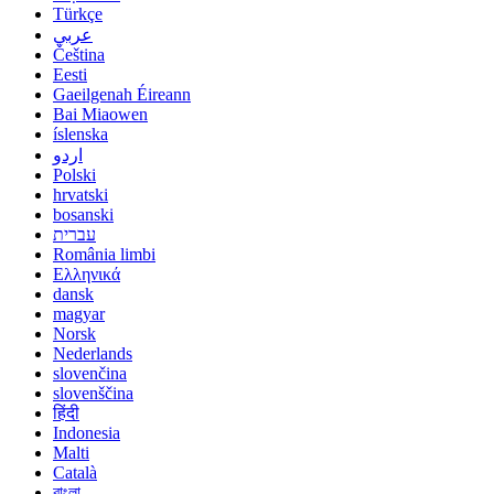
Türkçe
عربي
Čeština
Eesti
Gaeilgenah Éireann
Bai Miaowen
íslenska
اردو
Polski
hrvatski
bosanski
עברית
România limbi
Ελληνικά
dansk
magyar
Norsk
Nederlands
slovenčina
slovenščina
हिंदी
Indonesia
Malti
Català
বাংলা