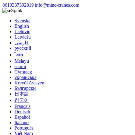
8619337392819
info@mine-cranes.com
Språk
Svenska
English
Lietuvių
Latviešu
فارسی
русский
ไทย
Melayu
suomi
Cymraeg
українська
Kreyòl Ayisyen
Български
日本語
한국어
Français
Deutsch
Español
Italiano
Português
Việt Nam