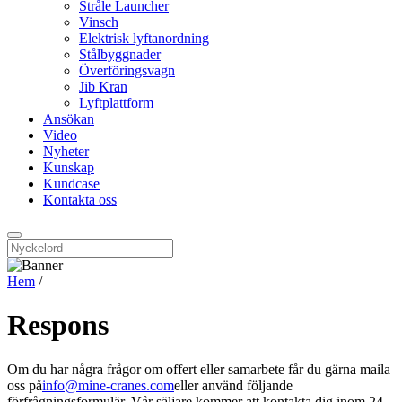
Stråle Launcher
Vinsch
Elektrisk lyftanordning
Stålbyggnader
Överföringsvagn
Jib Kran
Lyftplattform
Ansökan
Video
Nyheter
Kunskap
Kundcase
Kontakta oss
Hem
/
Respons
Om du har några frågor om offert eller samarbete får du gärna maila
oss på
info@mine-cranes.com
eller använd följande
förfrågningsformulär. Vår säljare kommer att kontakta dig inom 24